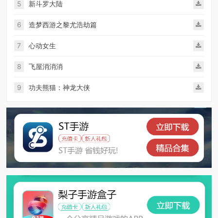
5
新斗罗大陆
6
造梦西游之黎尤浩劫篇
7
心动女生
8
飞屋消消消
9
功夫熊猫：神龙大侠