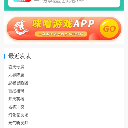
最近发表
霸天专属
九界降魔
忍者冒险团
百战祖玛
开天英雄
名将冲突
幻化竞技场
元气唤灵师