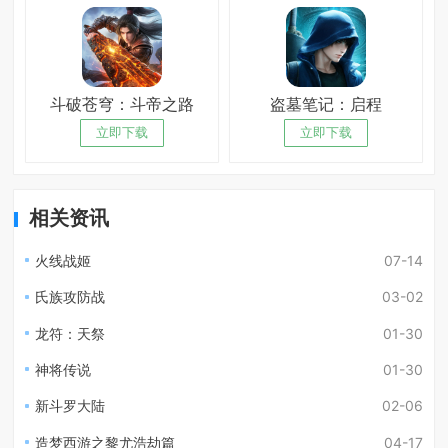
斗破苍穹：斗帝之路
盗墓笔记：启程
立即下载
立即下载
相关资讯
火线战姬
07-14
氏族攻防战
03-02
龙符：天祭
01-30
神将传说
01-30
新斗罗大陆
02-06
造梦西游之黎尤浩劫篇
04-17