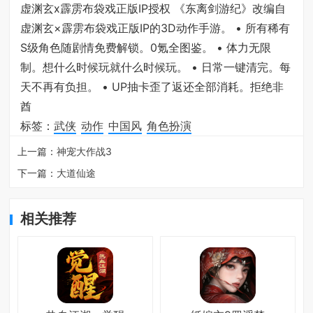
虚渊玄x霹雳布袋戏正版IP授权 《东离剑游纪》改编自
虚渊玄×霹雳布袋戏正版IP的3D动作手游。 • 所有稀有
S级角色随剧情免费解锁。0氪全图鉴。 • 体力无限
制。想什么时候玩就什么时候玩。 • 日常一键清完。每
天不再有负担。 • UP抽卡歪了返还全部消耗。拒绝非
酋
标签：
武侠
动作
中国风
角色扮演
上一篇：
神宠大作战3
下一篇：
大道仙途
相关推荐