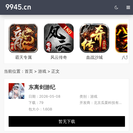
霸天专属
风云传奇
血战沙城
八荒
当前位置：
首页
>
游戏
> 正文
东离剑游纪
日期：
2026-05-08
类别：
游戏
下载：
79
开发商：
北京瓜栗科技有限公司
包大小：
1.6GB
暂无下载