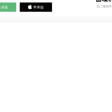
扫二维码手
安卓版
苹果版