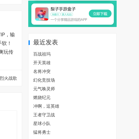
IP，输
最近发表
手软！
爽玩传
百战祖玛
开天英雄
名将冲突
烈火战歌
幻化竞技场
元气唤灵师
燃烧纪元
冲啊，逗英雄
王者守卫战
星球小队
猛将勇士