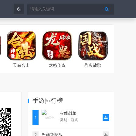
天命合击
龙怒传奇
烈火战歌
手游排行榜
火线战姬
1
类别：游戏
2
氏族攻防战