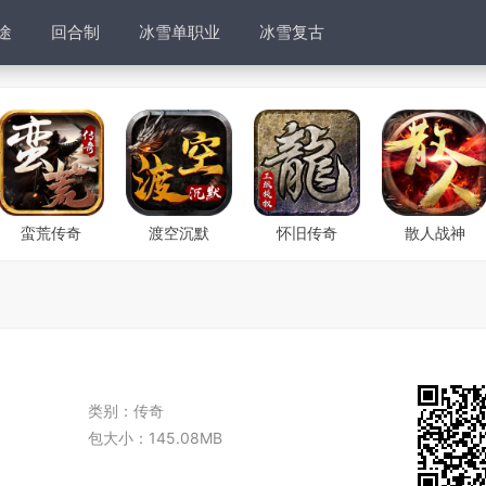
途
回合制
冰雪单职业
冰雪复古
蛮荒传奇
渡空沉默
怀旧传奇
散人战神
类别：
传奇
包大小：
145.08MB