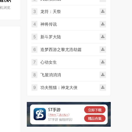
机浏览
3
龙符：天祭
4
神将传说
5
新斗罗大陆
6
造梦西游之黎尤浩劫篇
7
心动女生
8
飞屋消消消
9
功夫熊猫：神龙大侠