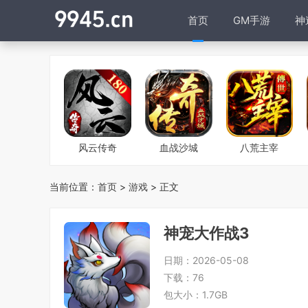
首页
GM手游
神
风云传奇
血战沙城
八荒主宰
当前位置：
首页
>
游戏
> 正文
神宠大作战3
日期：
2026-05-08
下载：
76
包大小：
1.7GB