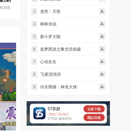
机浏览
3
龙符：天祭
4
神将传说
5
新斗罗大陆
6
造梦西游之黎尤浩劫篇
7
心动女生
8
飞屋消消消
9
功夫熊猫：神龙大侠