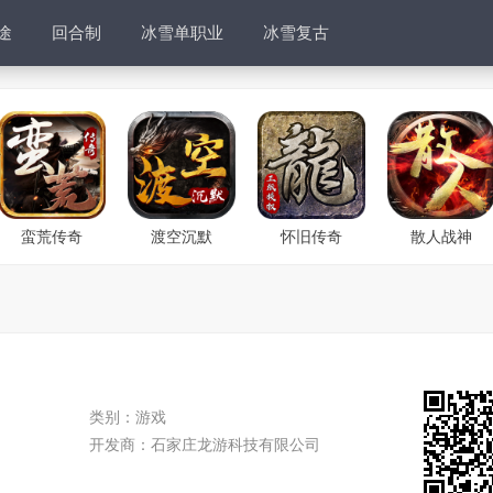
途
回合制
冰雪单职业
冰雪复古
蛮荒传奇
渡空沉默
怀旧传奇
散人战神
类别：
游戏
开发商：
石家庄龙游科技有限公司