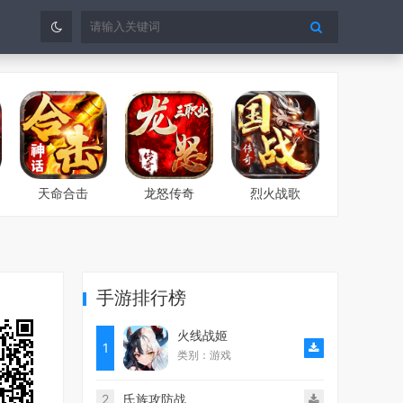
天命合击
龙怒传奇
烈火战歌
手游排行榜
火线战姬
1
类别：游戏
2
氏族攻防战