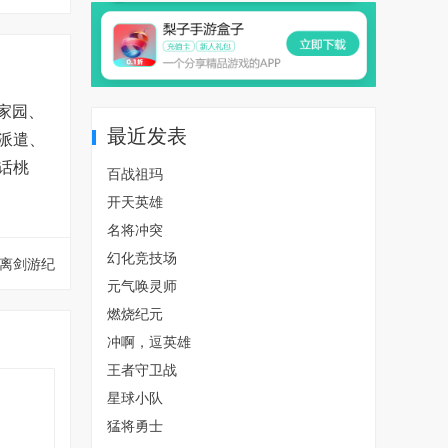
家园、
最近发表
派遣、
话桃
百战祖玛
开天英雄
名将冲突
幻化竞技场
离剑游纪
元气唤灵师
燃烧纪元
冲啊，逗英雄
王者守卫战
星球小队
猛将勇士