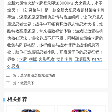
全新六属性火影卡牌登录即送3000抽 火之意志，永不
熄灭！ 《幻灵格斗》是一款全新火影忍者题材策略卡牌
手游，深度还原原著经典剧情与热血瞬间，让你沉浸式
重返忍者世界；战斗中可畅爽释放标志性忍术大招，炫
酷特效高度还原，带来极致视觉体验；游戏以放置挂机
为核心玩法，轻松养成不肝不累，同时融合策略卡牌的
收集与阵容搭配，多样组合与战术博弈让战场瞬息万
变，助你打造最强忍者小队，开启属于你的忍界征程！
标签：
卡牌
横版
火影忍者
动作卡牌
日漫画风
narut
o
忍者
上一篇：
造梦西游之黎尤浩劫篇
下一篇：
傲视天下
相关推荐