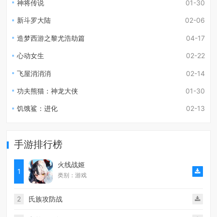
神将传说
01-30
新斗罗大陆
02-06
造梦西游之黎尤浩劫篇
04-17
心动女生
02-22
飞屋消消消
02-14
功夫熊猫：神龙大侠
01-30
饥饿鲨：进化
02-13
手游排行榜
火线战姬
1
类别：游戏
2
氏族攻防战