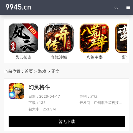
风云传奇
血战沙城
八荒主宰
蛮荒
当前位置：
首页
>
游戏
> 正文
幻灵格斗
日期：
2026-04-17
类别：
游戏
下载：
135
开发商：
广州市故笙科技有限公司
包大小：
253.3M
暂无下载